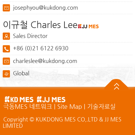
josephyou@kukdong.com
이규철 Charles Lee
Sales Director
+86 (0)21 6122 6930
charleslee@kukdong.com
Global
극동MES 네트워크
|
Site Map
|
기술자료실
Copyright © KUKDONG MES CO,.LTD & JJ MES
LIMITED