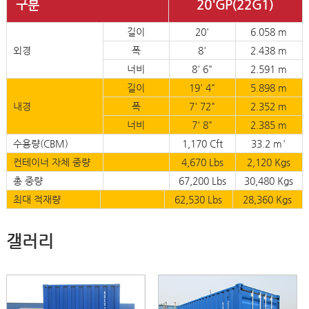
구분
20'GP(22G1)
길이
20'
6.058 m
외경
폭
8'
2.438 m
너비
8' 6"
2.591 m
길이
19' 4"
5.898 m
내경
폭
7' 72"
2.352 m
너비
7' 8"
2.385 m
수용량(CBM)
1,170 Cft
33.2 m³
컨테이너 자체 중량
4,670 Lbs
2,120 Kgs
총 중량
67,200 Lbs
30,480 Kgs
최대 적재량
62,530 Lbs
28,360 Kgs
갤러리